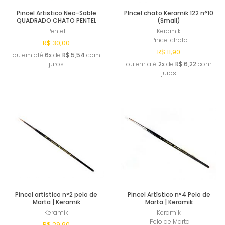
Pincel Artistico Neo-Sable
PIncel chato Keramik 122 n°10
QUADRADO CHATO PENTEL
(Small)
Pentel
Keramik
Pincel chato
R$ 30,00
R$ 11,90
ou em até
6x
de
R$ 5,54
com
juros
ou em até
2x
de
R$ 6,22
com
juros
Comprar
Comprar
Pincel artístico n°2 pelo de
Pincel Artístico n°4 Pelo de
Marta | Keramik
Marta | Keramik
Keramik
Keramik
Pelo de Marta
R$ 29,90