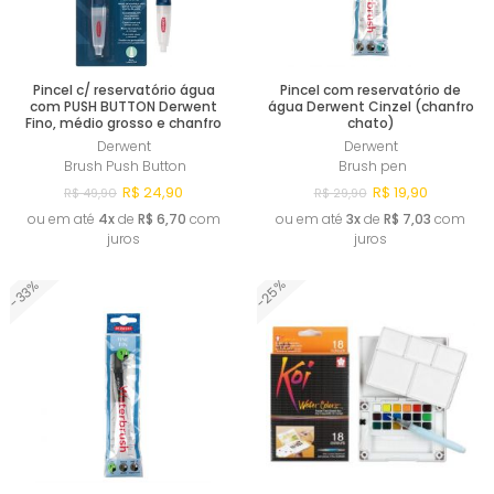
Pincel c/ reservatório água
Pincel com reservatório de
com PUSH BUTTON Derwent
água Derwent Cinzel (chanfro
Fino, médio grosso e chanfro
chato)
Derwent
Derwent
Brush Push Button
Brush pen
R$ 24,90
R$ 19,90
R$ 49,90
R$ 29,90
ou em até
4x
de
R$ 6,70
com
ou em até
3x
de
R$ 7,03
com
juros
juros
-25%
-33%
Comprar
Comprar