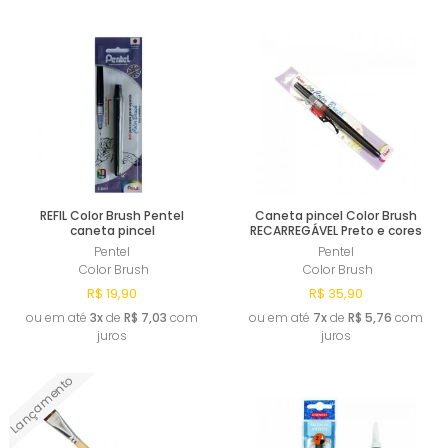
Comprar
Comprar
REFIL Color Brush Pentel
Caneta pincel Color Brush
caneta pincel
RECARREGÁVEL Preto e cores
Pentel
Pentel
Color Brush
Color Brush
R$ 19,90
R$ 35,90
ou em até
3x
de
R$ 7,03
com
ou em até
7x
de
R$ 5,76
com
juros
juros
Lançamento
Comprar
Comprar