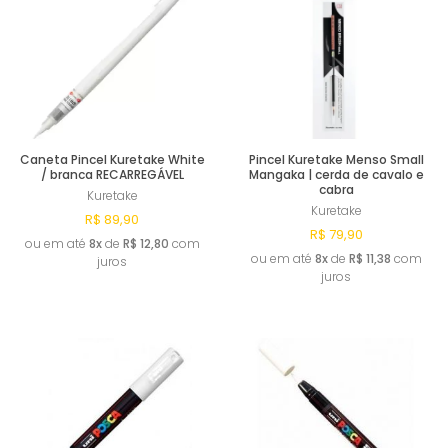
Caneta Pincel Kuretake White
Pincel Kuretake Menso Small
/ branca RECARREGÁVEL
Mangaka | cerda de cavalo e
cabra
Kuretake
Kuretake
R$ 89,90
R$ 79,90
ou em até
8x
de
R$ 12,80
com
ou em até
8x
de
R$ 11,38
com
juros
juros
Esgotado
Esgotado