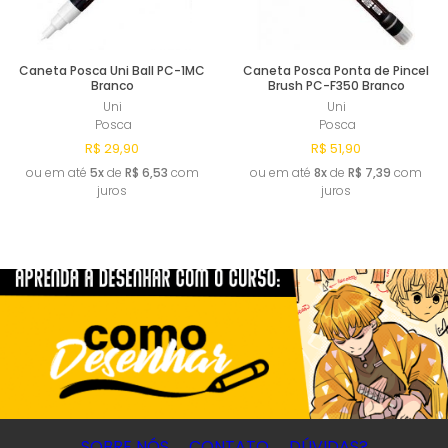
Caneta Posca Uni Ball PC-1MC
Caneta Posca Ponta de Pincel
Branco
Brush PC-F350 Branco
Uni
Uni
Posca
Posca
R$ 29,90
R$ 51,90
ou em até
5x
de
R$ 6,53
com
ou em até
8x
de
R$ 7,39
com
juros
juros
Esgotado
Esgotado
SOBRE NÓS
CONTATO
DÚVIDAS?