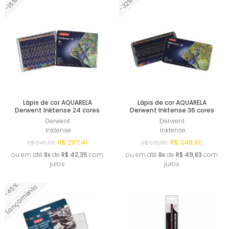
-32%
-15%
Comprar
Comprar
Lápis de cor AQUARELA
Lápis de cor AQUARELA
Derwent Inktense 24 cores
Derwent Inktense 36 cores
Derwent
Derwent
Inktense
Inktense
R$ 297,41
R$ 349,90
R$ 349,90
R$ 519,90
ou em até
8x
de
R$ 42,35
com
ou em até
8x
de
R$ 49,83
com
juros
juros
-45%
Lançamento
Comprar
Comprar