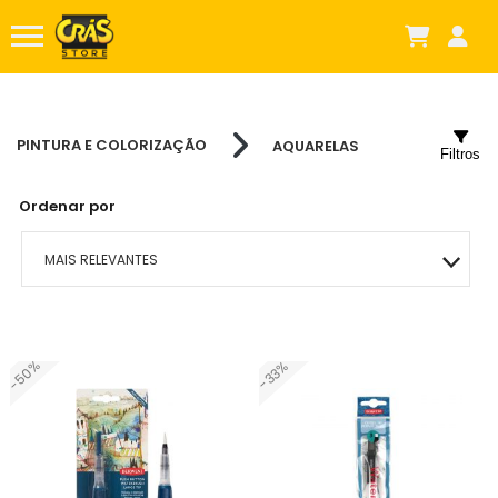
PINTURA E COLORIZAÇÃO
AQUARELAS
Filtros
Ordenar por
MAIS RELEVANTES
MAIS VENDIDOS
-50%
-33%
MENOR PREÇO
MAIOR PREÇO
A - Z