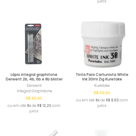
juros
Esgotado
Esgotado
Lápis integral graphitone
Tinta Para Cartunista White
Derwent 2b, 4b, 6b e 8b blister
Ink 30ml Zig Kuretake
Derwent
Kuretake
Integral Graphitone
R$ 59,90
R$ 85,90
ou em até
8x
de
R$ 8,53
com
ou em até
8x
de
R$ 12,23
com
juros
juros
Esgotado
Esgotado