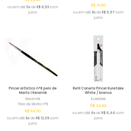
R$ 41,90
ou em até
5x
de
R$ 6,53
com
juros
ou em até
8x
de
R$ 5,97
com
juros
Comprar
Comprar
Pincel artístico n°8 pelo de
Refil Caneta Pincel Kuretake
Marta | Keramik
White / branca
Keramilk
Kuretake
Pelo de Marta n°8
R$ 34,90
R$ 84,90
ou em até
6x
de
R$ 6,44
com
ou em até
8x
de
R$ 12,09
com
juros
juros