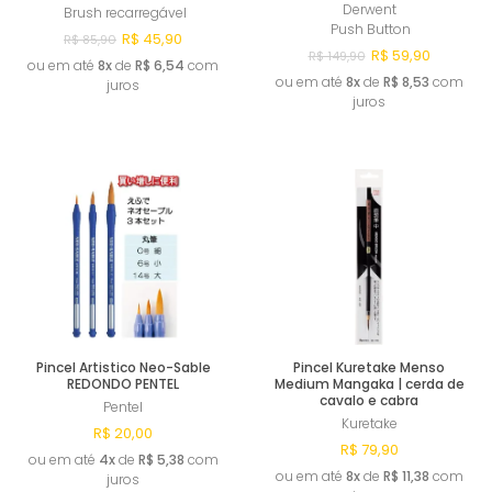
Derwent
Brush recarregável
Push Button
R$ 45,90
R$ 85,90
R$ 59,90
R$ 149,90
ou em até
8x
de
R$ 6,54
com
ou em até
8x
de
R$ 8,53
com
juros
juros
Esgotado
Esgotado
Pincel Artistico Neo-Sable
Pincel Kuretake Menso
REDONDO PENTEL
Medium Mangaka | cerda de
cavalo e cabra
Pentel
Kuretake
R$ 20,00
R$ 79,90
ou em até
4x
de
R$ 5,38
com
ou em até
8x
de
R$ 11,38
com
juros