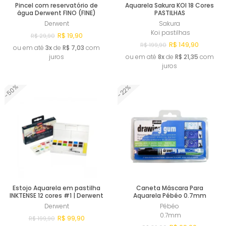
Pincel com reservatório de
Aquarela Sakura KOI 18 Cores
água Derwent FINO (FINE)
PASTILHAS
Derwent
Sakura
Koi pastilhas
R$ 19,90
R$ 29,90
R$ 149,90
R$ 199,90
ou em até
3x
de
R$ 7,03
com
juros
ou em até
8x
de
R$ 21,35
com
juros
-50%
-22%
Comprar
Comprar
Estojo Aquarela em pastilha
Caneta Máscara Para
INKTENSE 12 cores #1 | Derwent
Aquarela Pébéo 0.7mm
Derwent
Pébéo
0.7mm
R$ 99,90
R$ 199,90