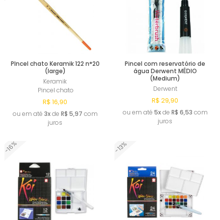
PIncel chato Keramik 122 n°20
Pincel com reservatório de
(large)
água Derwent MÉDIO
(Medium)
Keramik
Derwent
Pincel chato
R$ 29,90
R$ 16,90
ou em até
5x
de
R$ 6,53
com
ou em até
3x
de
R$ 5,97
com
juros
juros
-16%
-13%
Comprar
Esgotado