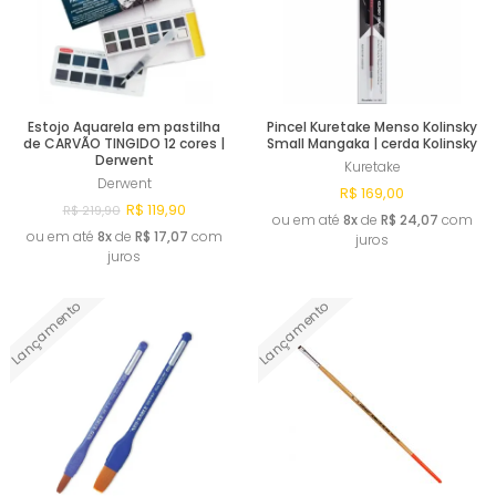
Estojo Aquarela em pastilha
Pincel Kuretake Menso Kolinsky
de CARVÃO TINGIDO 12 cores |
Small Mangaka | cerda Kolinsky
Derwent
Kuretake
Derwent
R$ 169,00
R$ 119,90
R$ 219,90
ou em até
8x
de
R$ 24,07
com
ou em até
8x
de
R$ 17,07
com
juros
juros
Lançamento
Lançamento
Comprar
Comprar