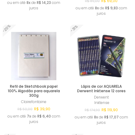
R$ 69,00
R$ 89,00
ou em até
8x
de
R$ 14,23
com
juros
ou em até
8x
de
R$ 9,83
com
juros
-20%
-31%
Comprar
Comprar
Refil de Sketchbook papel
Lápis de cor AQUARELA
100% Algodão para aquarela
Derwent Inktense 12 cores
300g
Derwent
Clairefontaine
Inktense
R$ 39,90
R$ 50,00
R$ 119,90
R$ 174,90
ou em até
7x
de
R$ 6,40
com
ou em até
8x
de
R$ 17,07
com
juros
juros