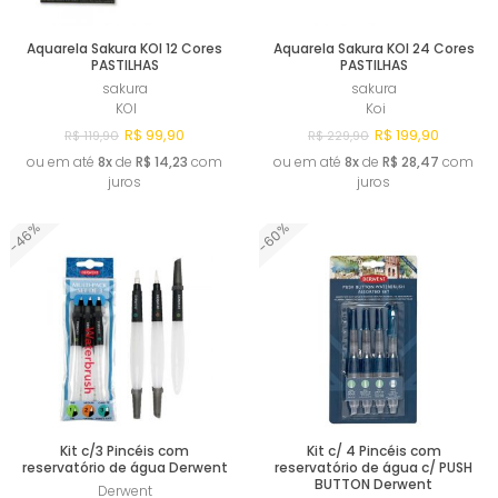
Aquarela Sakura KOI 12 Cores
Aquarela Sakura KOI 24 Cores
PASTILHAS
PASTILHAS
sakura
sakura
KOI
Koi
R$ 99,90
R$ 199,90
R$ 119,90
R$ 229,90
ou em até
8x
de
R$ 14,23
com
ou em até
8x
de
R$ 28,47
com
juros
juros
-46%
-60%
Esgotado
Esgotado
Kit c/3 Pincéis com
Kit c/ 4 Pincéis com
reservatório de água Derwent
reservatório de água c/ PUSH
BUTTON Derwent
Derwent