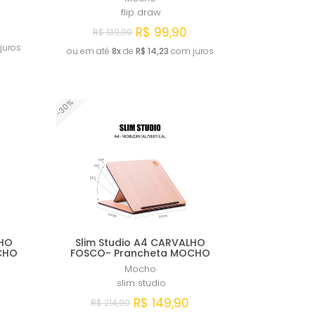
flip draw
R$ 99,90
R$ 139,90
juros
ou em até
8x
de
R$ 14,23
com juros
Comprar
-30%
LHO
Slim Studio A4 CARVALHO
CHO
FOSCO- Prancheta MOCHO
Mocho
slim studio
R$ 149,90
R$ 214,90