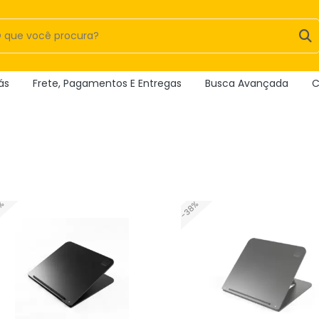
ás
Frete, Pagamentos E Entregas
Busca Avançada
C
3%
-38%