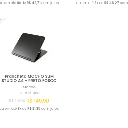
ou em até
8x
de
R$ 42,71
com juros
ou em até
8x
de
R$ 46,27
com 
Comprar
Esgotado
1%
Prancheta MOCHO SLIM
STUDIO A4 - PRETO FOSCO
Mocho
slim studio
R$ 149,90
R$ 219,90
ou em até
8x
de
R$ 21,35
com juros
Esgotado