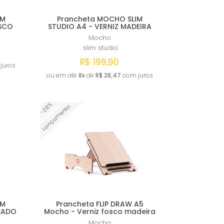
IM
Prancheta MOCHO SLIM
OSCO
STUDIO A4 - VERNIZ MADEIRA
Mocho
slim studio
R$ 199,90
juros
ou em até
8x
de
R$ 28,47
com juros
Comprar
-28%
Lançamento
IM
Prancheta FLIP DRAW A5
UEADO
Mocho - Verniz fosco madeira
Mocho