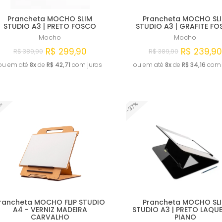
Prancheta MOCHO SLIM
Prancheta MOCHO SL
STUDIO A3 | PRETO FOSCO
STUDIO A3 | GRAFITE F
Mocho
Mocho
R$ 299,90
R$ 239,90
R$ 389,90
R$ 389,90
ou em até
8x
de
R$ 42,71
com juros
ou em até
8x
de
R$ 34,16
com 
Comprar
Comprar
-37%
6%
rancheta MOCHO FLIP STUDIO
Prancheta MOCHO SL
A4 - VERNIZ MADEIRA
STUDIO A3 | PRETO LAQ
CARVALHO
PIANO