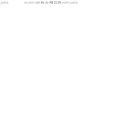
juros
ou em até
8x
de
R$ 21,35
com juros
Esgotado