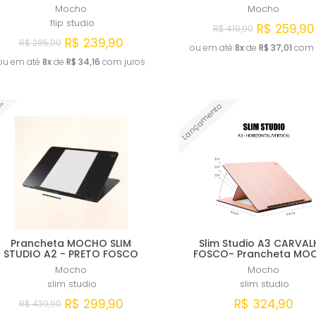
Mocho
Mocho
flip studio
R$ 259,90
R$ 419,00
R$ 239,90
R$ 285,90
ou em até
8x
de
R$ 37,01
com 
ou em até
8x
de
R$ 34,16
com juros
Comprar
Comprar
1%
Lançamento
Prancheta MOCHO SLIM
Slim Studio A3 CARVA
STUDIO A2 - PRETO FOSCO
FOSCO- Prancheta MO
Mocho
Mocho
slim studio
slim studio
R$ 299,90
R$ 324,90
R$ 439,90