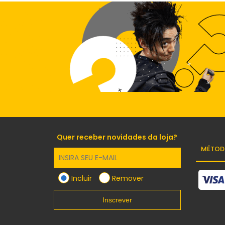
Quer receber novidades da loja?
MÉTOD
Incluir
Remover
Inscrever