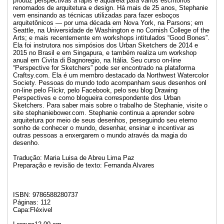
produz perspectivas a lápis e aquarela para vários escritórios
renomados de arquitetura e design. Há mais de 25 anos, Stephanie
vem ensinando as técnicas utilizadas para fazer esboços
arquitetônicos — por uma década em Nova York, na Parsons; em
Seattle, na Universidade de Washington e no Cornish College of the
Arts; e mais recentemente em workshops intitulados “Good Bones”.
Ela foi instrutora nos simpósios dos Urban Sketchers de 2014 e
2015 no Brasil e em Singapura, e também realiza um workshop
anual em Civita di Bagnoregio, na Itália. Seu curso on-line
“Perspective for Sketchers” pode ser encontrado na plataforma
Craftsy.com. Ela é um membro destacado da Northwest Watercolor
Society. Pessoas do mundo todo acompanham seus desenhos onl
on-line pelo Flickr, pelo Facebook, pelo seu blog Drawing
Perspectives e como blogueira correspondente dos Urban
Sketchers. Para saber mais sobre o trabalho de Stephanie, visite o
site stephaniebower.com. Stephanie continua a aprender sobre
arquitetura por meio de seus desenhos, perseguindo seu eterno
sonho de conhecer o mundo, desenhar, ensinar e incentivar as
outras pessoas a enxergarem o mundo através da magia do
desenho.
Tradução: Maria Luisa de Abreu Lima Paz
Preparação e revisão de texto: Fernanda Alvares
ISBN: 9786588280737
Páginas: 112
Capa:Fléxivel