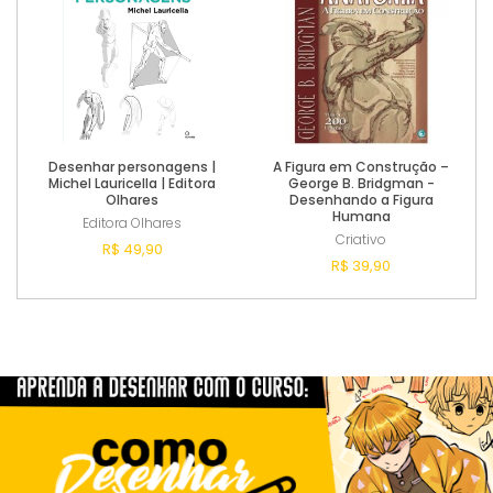
Desenhar personagens |
A Figura em Construção –
Michel Lauricella | Editora
George B. Bridgman -
Olhares
Desenhando a Figura
Humana
Editora Olhares
Criativo
R$ 49,90
R$ 39,90
Esgotado
Esgotado