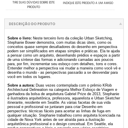
TIRE SUAS DÚVIDAS SOBRE ESTE
INDIQUE ESTE PRODUTO A UM AMIGO
PRODUTO
DESCRIÇÃO DO PRODUTO
Sobre o livro:
Neste terceiro livro da coleção Urban Sketching,
Stephanie Bower demonstra, com muitas dicas úteis, como os
conceitos quase sempre desafiadores do desenho em perspectiva
podem ser simplificados em etapas simples e práticas. Ela te ajuda
a pensar como um arquiteto, desenhando prédios e espaços a partir
de uma síntese das formas e adicionando camadas aos poucos
para, por fim, incrementar seu esboço com detalhes, tons e cores.
Entender melhor a perspectiva vai mudar a maneira como você vê e
desenha o mundo - as perspectivas passarão a se desvendar para
você em todos os lugares.
Sobre a autora:
Duas vezes contemplada com o prêmio KRob
Architectural Delineation na categoria Melhor Esboço de Viagem e
ganhadora da bolsa de arquitetura Gabriel Prize de 2013, Stephanie
é ilustradora arquitetônica, professora, aquarelista e Urban Sketcher
itinerante, residente em Seattle. As várias facetas de sua vida
pessoal e profissional se juntaram para criar Desenho em
perspectiva: técnicas fáceis para acertar as linhas de fuga em
qualquer situação. Stephanie trabalhou como arquiteta licenciada na
cidade de Nova York antes de ser atraída para a ilustração
arquitetônica profissional e o design conceitual. Em Seattle, ela