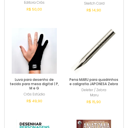
Editora Crás
Sketch Card
R$ 50,00
R$ 14,90
Comprar
Comprar
Luva para desenho de
Pena MARU para quadrinhos
tecido para mesa digital | P,
e caligrafia JAPONESA Zebra
M e G
Deleter / Zebra
Crás Estúdio
Maru
R$ 49,90
R$ 15,90
Comprar
Comprar