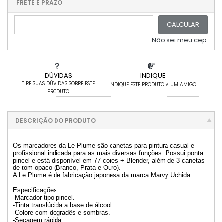
.
.
.
.
FRETE E PRAZO
.
CALCULAR
Não sei meu cep
DÚVIDAS
INDIQUE
TIRE SUAS DÚVIDAS SOBRE ESTE
INDIQUE ESTE PRODUTO A UM AMIGO
PRODUTO
DESCRIÇÃO DO PRODUTO
Os marcadores da Le Plume são canetas para pintura casual e
profissional indicada para as mais diversas funções. Possui ponta
pincel e está disponível em 77 cores + Blender, além de 3 canetas
de tom opaco (Branco, Prata e Ouro).
A Le Plume é de fabricação japonesa da marca Marvy Uchida.
Especificações:
-Marcador tipo pincel.
-Tinta translúcida a base de álcool.
-Colore com degradês e sombras.
-Secagem rápida.