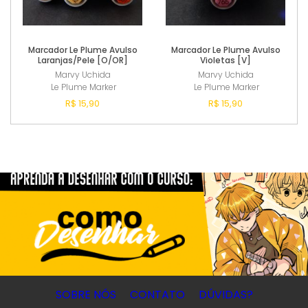
Marcador Le Plume Avulso
Marcador Le Plume Avulso
Laranjas/Pele [O/OR]
Violetas [V]
Marvy Uchida
Marvy Uchida
Le Plume Marker
Le Plume Marker
R$ 15,90
R$ 15,90
Comprar
Comprar
SOBRE NÓS
CONTATO
DÚVIDAS?