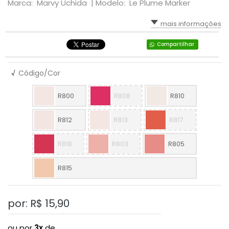
Marca: Marvy Uchida |
Modelo: Le Plume Marker
mais informações
Compartilhar
√
Código/Cor
R800
R808
R810
R812
R813
R817
R818
R803
R805
R815
por: R$
15,90
ou por
3x
de