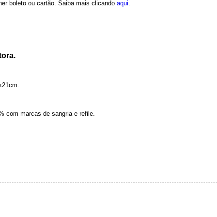
er boleto ou cartão. Saiba mais clicando
aqui
.
tora.
2x21cm.
 com marcas de sangria e refile.