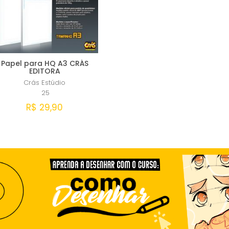
Papel para HQ A3 CRÁS
EDITORA
Crás Estúdio
25
R$ 29,90
Comprar