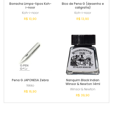
Borracha Limpa-tipos Koh-
Bico de Pena G (desenho e
i-noor
caligrafia)
Koh-i-noor
Koh-i-noor
R$ 10,90
R$ 13,90
Esgotado
Esgotado
Pena G JAPONESA Zebra
Nanquim Black Indian
Winsor & Newton 14ml
Nikko
Winsor & Newton
R$ 16,90
R$ 39,90
Esgotado
Esgotado