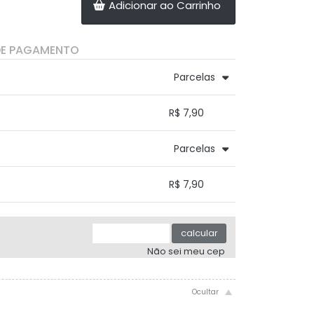
Adicionar ao Carrinho
DE PAGAMENTO
Parcelas
.
.
.
.
R$ 7,90
.
.
.
.
.
Parcelas
.
.
.
.
.
R$ 7,90
.
.
.
.
.
.
calcular
Não sei meu cep