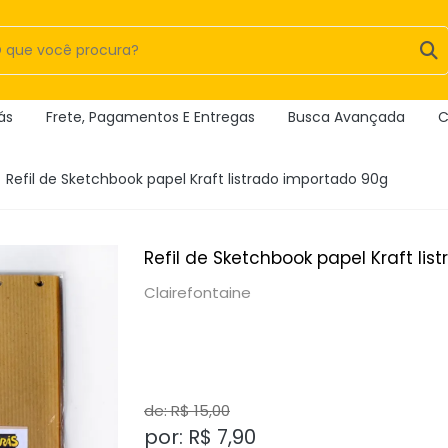
ás
Frete, Pagamentos E Entregas
Busca Avançada
C
Refil de Sketchbook papel Kraft listrado importado 90g
Refil de Sketchbook papel Kraft li
Clairefontaine
de: R$
15,00
por: R$
7,90