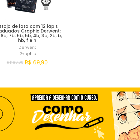
stojo de lata com 12 lápis
aduados Graphic Derwent:
 8b, 7b, 6b, 5b, 4b, 3b, 2b, b,
hb, f e h
Derwent
Graphic
R$ 69,90
R$ 89,90
Comprar