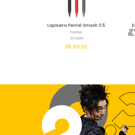
Lapiseira Pentel Smash 0.5
E
gr
Pentel
9b,
Smash
R$ 69,90
Comprar