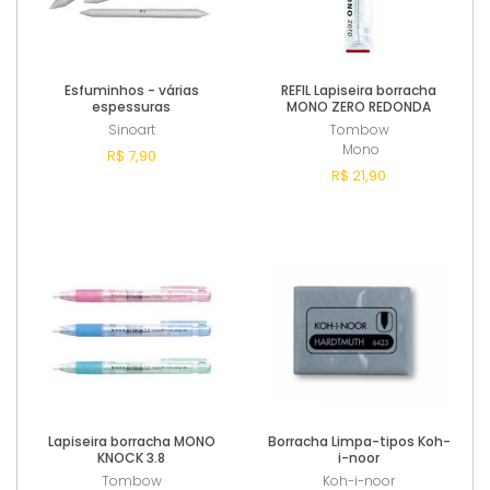
Esfuminhos - várias
REFIL Lapiseira borracha
espessuras
MONO ZERO REDONDA
Sinoart
Tombow
Mono
R$ 7,90
R$ 21,90
Comprar
Esgotado
Lapiseira borracha MONO
Borracha Limpa-tipos Koh-
KNOCK 3.8
i-noor
Tombow
Koh-i-noor