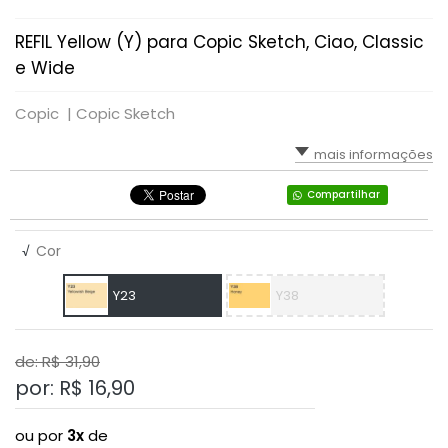
REFIL Yellow (Y) para Copic Sketch, Ciao, Classic
e Wide
Copic |
Copic Sketch
mais informações
Compartilhar
√
Cor
Y23
Y38
de: R$
31,90
por: R$
16,90
ou por
3x
de