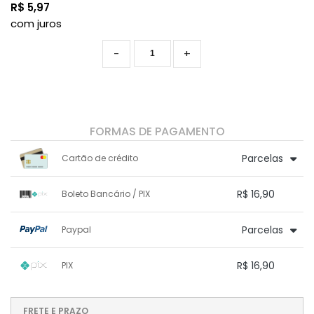
R$
5,97
com juros
-
+
FORMAS DE PAGAMENTO
Parcelas
Cartão de crédito
1x sem juros de R$ 16,90
.
.
.
R$ 16,90
.
Boleto Bancário / PIX
.
.
2x com juros de R$ 8,83
.
.
.
3x com juros de R$ 5,97
1x sem juros de R$ 16,90
.
.
.
.
Parcelas
Paypal
.
.
.
.
.
.
.
1x sem juros de R$ 16,90
.
.
.
.
R$ 16,90
PIX
.
.
.
.
.
.
.
1x sem juros de R$ 16,90
.
.
.
.
.
.
.
.
.
.
FRETE E PRAZO
.