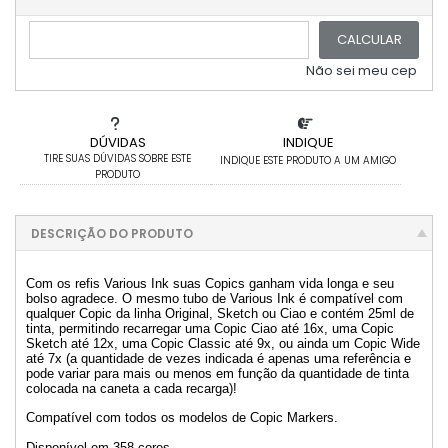
CALCULAR
Não sei meu cep
DÚVIDAS
INDIQUE
TIRE SUAS DÚVIDAS SOBRE ESTE
INDIQUE ESTE PRODUTO A UM AMIGO
PRODUTO
DESCRIÇÃO DO PRODUTO
Com os refis Various Ink suas Copics ganham vida longa e seu
bolso agradece. O mesmo tubo de Various Ink é compatível com
qualquer Copic da linha Original, Sketch ou Ciao e contém 25ml de
tinta, permitindo recarregar uma Copic Ciao até 16x, uma Copic
Sketch até 12x, uma Copic Classic até 9x, ou ainda um Copic Wide
até 7x (a quantidade de vezes indicada é apenas uma referência e
pode variar para mais ou menos em função da quantidade de tinta
colocada na caneta a cada recarga)!
Compatível com todos os modelos de Copic Markers.
Disponível em 358 cores.