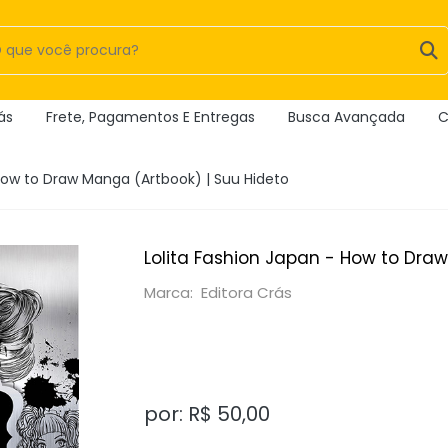
ás
Frete, Pagamentos E Entregas
Busca Avançada
C
 How to Draw Manga (Artbook) | Suu Hideto
Lolita Fashion Japan - How to Dra
Marca: Editora Crás
por: R$
50,00