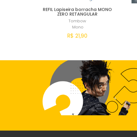
REFIL Lapiseira borracha MONO
ZERO RETANGULAR
Tombow
Mono
R$ 21,90
Comprar