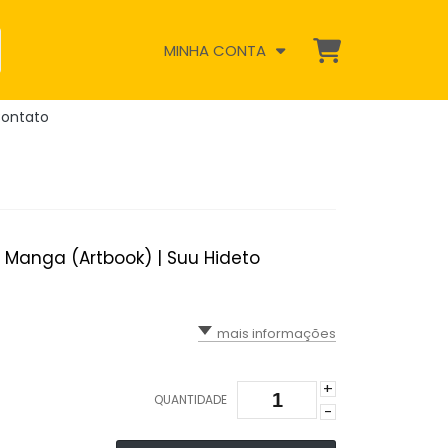
MINHA CONTA
ontato
w Manga (Artbook) | Suu Hideto
mais informações
+
QUANTIDADE
-