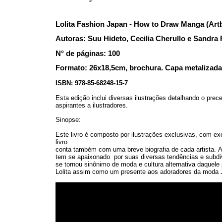
Lolita Fashion Japan - How to Draw Manga (Artb
Autoras: Suu Hideto, Cecilia Cherullo e Sandra 
N° de páginas: 100
Formato: 26x18,5cm, brochura. Capa metalizada 
ISBN: 978-85-68248-15-7
Esta edição inclui diversas ilustrações detalhando o prec
aspirantes a ilustradores.
Sinopse:
Este livro é composto por ilustrações exclusivas, com e
livro
conta também com uma breve biografia de cada artista. A
tem se apaixonado por suas diversas tendências e subdiv
se tornou sinônimo de moda e cultura alternativa daquele p
Lolita assim como um presente aos adoradores da moda 