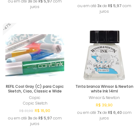
ou em até
3x
de
R$ 5,97
com
ou em até
3x
de
R$ 5,97
com
juros
juros
-47%
Esgotado
Esgotado
REFIL Cool Gray (C) para Copic
Tinta branca Winsor & Newton
Sketch, Ciao, Classic e Wide
white Ink 14ml
Copic
Winsor & Newton
Copic Sketch
R$ 39,90
R$ 16,90
R$ 31,90
ou em até
7x
de
R$ 6,40
com
ou em até
3x
de
R$ 5,97
com
juros
juros