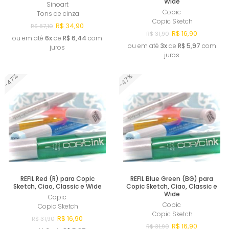
Wide
Sinoart
Copic
Tons de cinza
Copic Sketch
R$ 34,90
R$ 87,10
R$ 16,90
R$ 31,90
ou em até
6x
de
R$ 6,44
com
ou em até
3x
de
R$ 5,97
com
juros
juros
-47%
-47%
Esgotado
Esgotado
REFIL Red (R) para Copic
REFIL Blue Green (BG) para
Sketch, Ciao, Classic e Wide
Copic Sketch, Ciao, Classic e
Wide
Copic
Copic
Copic Sketch
Copic Sketch
R$ 16,90
R$ 31,90
R$ 16,90
R$ 31,90