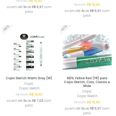
R$ 16,90
R$ 31,90
R$ 16,90
R$ 31,90
ou em até
3x
de
R$ 5,97
com
ou em até
3x
de
R$ 5,97
com
juros
juros
-50%
-47%
Comprar
Comprar
Copic Sketch Warm Gray (W)
REFIL Yellow Red (YR) para
Copic Sketch, Ciao, Classic e
Copic
Wide
Copic Sketch
Copic
R$ 19,90
R$ 39,90
Copic Sketch
ou em até
3x
de
R$ 7,03
com
R$ 16,90
R$ 31,90
juros
ou em até
3x
de
R$ 5,97
com
juros