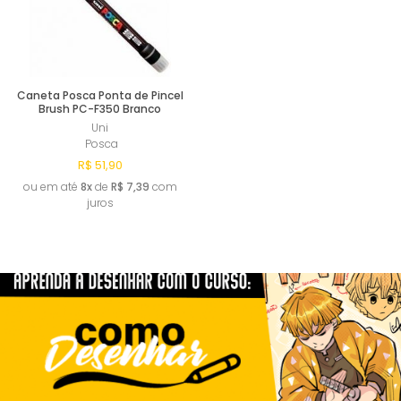
Caneta Posca Ponta de Pincel
Brush PC-F350 Branco
Uni
Posca
R$ 51,90
ou em até
8x
de
R$ 7,39
com
juros
Esgotado