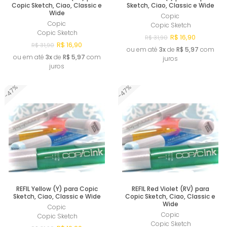
Copic Sketch, Ciao, Classic e
Sketch, Ciao, Classic e Wide
Wide
Copic
Copic
Copic Sketch
Copic Sketch
R$ 16,90
R$ 31,90
R$ 16,90
R$ 31,90
ou em até
3x
de
R$ 5,97
com
ou em até
3x
de
R$ 5,97
com
juros
juros
-47%
-47%
Comprar
Comprar
REFIL Yellow (Y) para Copic
REFIL Red Violet (RV) para
Sketch, Ciao, Classic e Wide
Copic Sketch, Ciao, Classic e
Wide
Copic
Copic
Copic Sketch
Copic Sketch