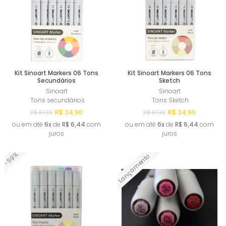
Kit Sinoart Markers 06 Tons
Kit Sinoart Markers 06 Tons
Secundários
Sketch
Sinoart
Sinoart
Tons secundários
Tons Sketch
R$ 34,90
R$ 34,90
R$ 87,10
R$ 87,10
ou em até
6x
de
R$ 6,44
com
ou em até
6x
de
R$ 6,44
com
juros
juros
-59%
Lançamento
Comprar
Comprar