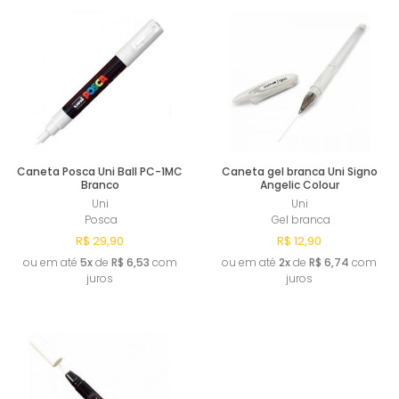
Esgotado
Esgotado
Caneta Posca Uni Ball PC-1MC
Caneta gel branca Uni Signo
Branco
Angelic Colour
Uni
Uni
Posca
Gel branca
R$ 29,90
R$ 12,90
ou em até
5x
de
R$ 6,53
com
ou em até
2x
de
R$ 6,74
com
juros
juros
Esgotado
Esgotado