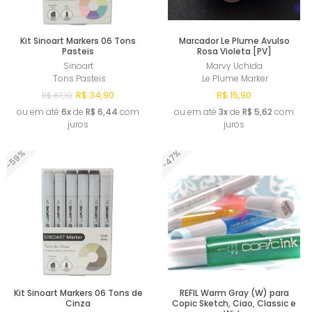
Kit Sinoart Markers 06 Tons
Marcador Le Plume Avulso
Pasteis
Rosa Violeta [PV]
Sinoart
Marvy Uchida
Tons Pasteis
Le Plume Marker
R$ 34,90
R$ 15,90
R$ 87,10
ou em até
6x
de
R$ 6,44
com
ou em até
3x
de
R$ 5,62
com
juros
juros
-59%
-47%
Comprar
Comprar
Kit Sinoart Markers 06 Tons de
REFIL Warm Gray (W) para
Cinza
Copic Sketch, Ciao, Classic e