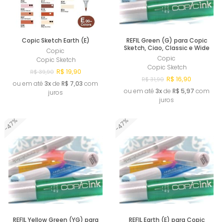
Copic Sketch Earth (E)
REFIL Green (G) para Copic
Sketch, Ciao, Classic e Wide
Copic
Copic
Copic Sketch
Copic Sketch
R$ 19,90
R$ 39,90
R$ 16,90
R$ 31,90
ou em até
3x
de
R$ 7,03
com
ou em até
3x
de
R$ 5,97
com
juros
juros
-47%
-47%
Comprar
Comprar
REFIL Yellow Green (YG) para
REFIL Earth (E) para Copic