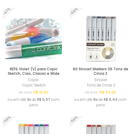
-59%
-47%
Comprar
Comprar
REFIL Violet (V) para Copic
Kit Sinoart Markers 06 Tons de
Sketch, Ciao, Classic e Wide
Cinza 2
Copic
Sinoart
Copic Sketch
Tons de Cinza 2
R$ 16,90
R$ 34,90
R$ 31,90
R$ 87,10
ou em até
3x
de
R$ 5,97
com
ou em até
6x
de
R$ 6,44
com
juros
juros
-59%
-59%
Comprar
Comprar