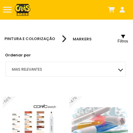
PINTURA E COLORIZAÇÃO
MARKERS
Filtros
Ordenar por
MAIS RELEVANTES
MAIS VENDIDOS
-50%
-47%
MENOR PREÇO
MAIOR PREÇO
A - Z